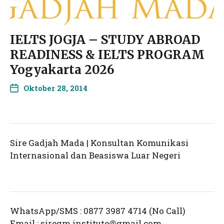
IELTS JOGJA – STUDY ABROAD
READINESS & IELTS PROGRAM
Yogyakarta 2026
Oktober 28, 2014
Sire Gadjah Mada | Konsultan Komunikasi
Internasional dan Beasiswa Luar Negeri
WhatsApp/SMS : 0877 3987 4714 (No Call)
Email :
siregm.institute@gmail.com