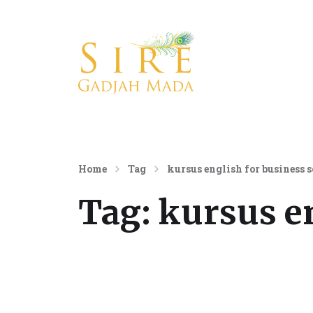
Konsultan Komunikasi Internasional
Home
Tag
kursus english for business s
Tag:
kursus en