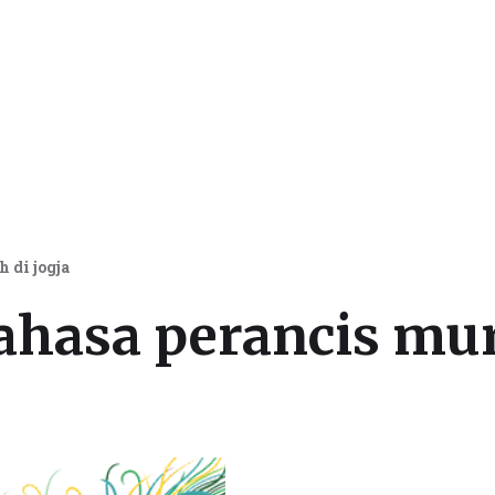
 dan Beasiswa Luar Negeri
 di jogja
ahasa perancis mur