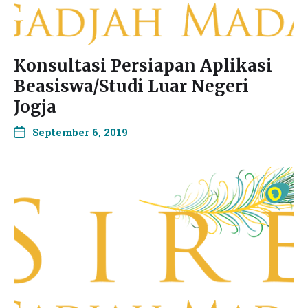
Konsultasi Persiapan Aplikasi
Beasiswa/Studi Luar Negeri
Jogja
September 6, 2019