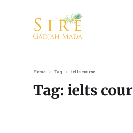
Konsultan Komunikasi Internasional
Home
Tag
ielts course
Tag:
ielts cou