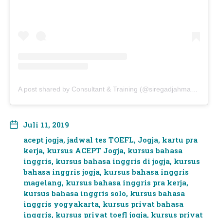
A post shared by Consultant & Training (@siregadjahmada)
Juli 11, 2019
acept jogja
,
jadwal tes TOEFL
,
Jogja
,
kartu pra
kerja
,
kursus ACEPT Jogja
,
kursus bahasa
inggris
,
kursus bahasa inggris di jogja
,
kursus
bahasa inggris jogja
,
kursus bahasa inggris
magelang
,
kursus bahasa inggris pra kerja
,
kursus bahasa inggris solo
,
kursus bahasa
inggris yogyakarta
,
kursus privat bahasa
inggris
,
kursus privat toefl jogja
,
kursus privat